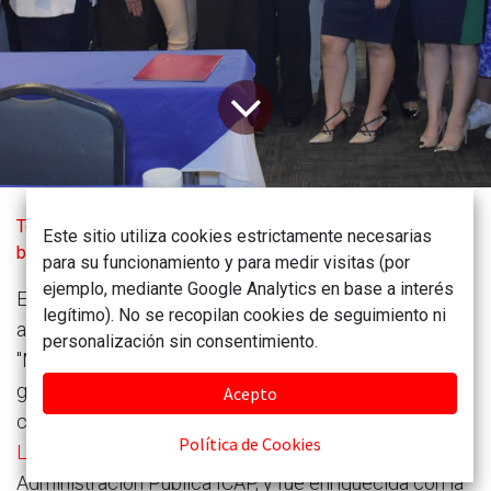
Todos los
Factores claves en el nuevo escenario geopolítico
Este sitio utiliza cookies estrictamente necesarias
blogs
Noticias
para su funcionamiento y para medir visitas (por
ejemplo, mediante Google Analytics en base a interés
El pasado 3 de mayo, se llevó a cabo un evento
legítimo). No se recopilan cookies de seguimiento ni
académico de gran relevancia bajo el nombre de
personalización sin consentimiento.
"Master Class: Factores claves en el nuevo escenario
geopolítico". Esta destacada actividad contó con la
Acepto
colaboración de Santiago Consultores, el
Instituto de
Política de Cookies
Liderazgo Europeo ECOFIN
y el Instituto de
Administración Pública ICAP, y fue enriquecida con la